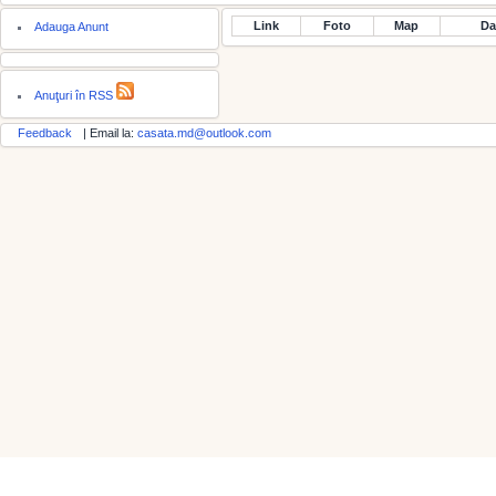
Link
Foto
Map
Da
Adauga Anunt
Anuţuri în RSS
Feedback
| Email la:
casata.md@outlook.com