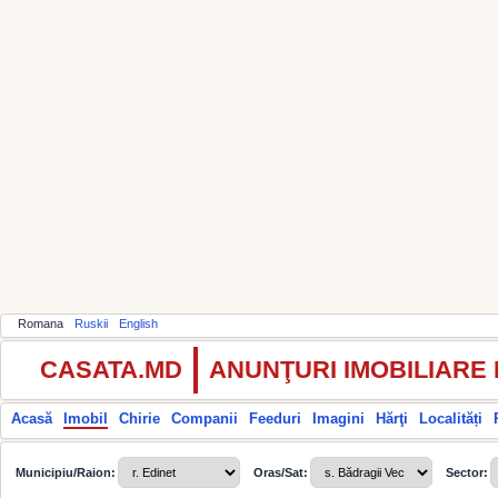
Romana
Ruskii
English
CASATA.MD
ANUNŢURI IMOBILIARE
Acasă
Imobil
Chirie
Companii
Feeduri
Imagini
Hărţi
Localități
Municipiu/Raion:
Oras/Sat:
Sector: