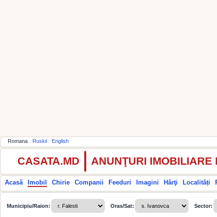
Romana
Ruskii
English
CASATA.MD
ANUNŢURI IMOBILIARE
Acasă
Imobil
Chirie
Companii
Feeduri
Imagini
Hărţi
Localități
Municipiu/Raion:
Oras/Sat:
Sector: