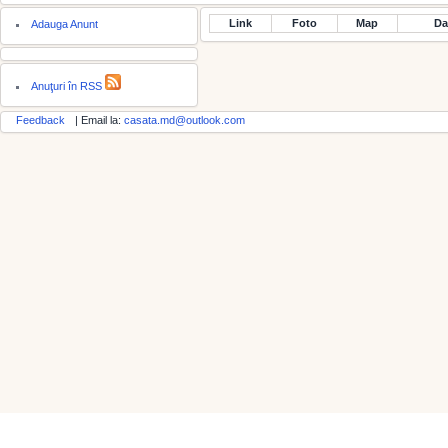
Link
Foto
Map
Da
Adauga Anunt
Anuţuri în RSS
Feedback
| Email la:
casata.md@outlook.com