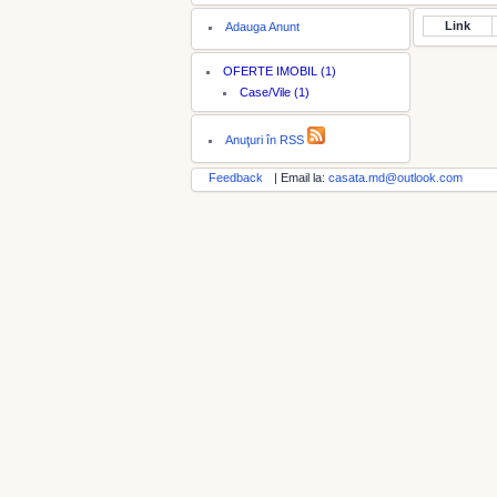
Link
Adauga Anunt
OFERTE IMOBIL (1)
Case/Vile (1)
Anuţuri în RSS
Feedback
| Email la:
casata.md@outlook.com