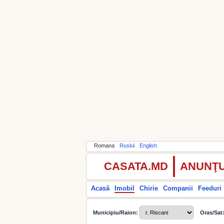
Romana
Ruskii
English
CASATA.MD
ANUNŢU
Acasă
Imobil
Chirie
Companii
Feeduri
Municipiu/Raion:
Oras/Sat