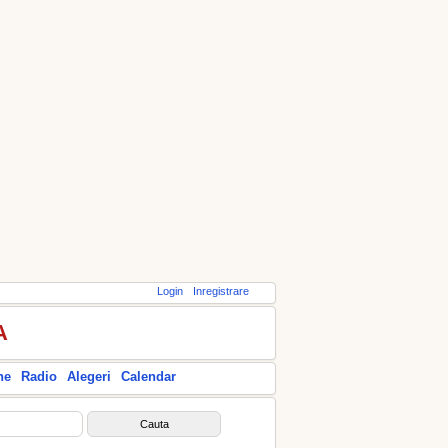
Login
Inregistrare
A
ne
Radio
Alegeri
Calendar