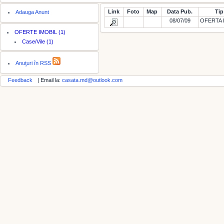
Link
Foto
Map
Data Pub.
Tip
Adauga Anunt
08/07/09
OFERTA 
OFERTE IMOBIL (1)
Case/Vile (1)
Anuţuri în RSS
Feedback
| Email la:
casata.md@outlook.com