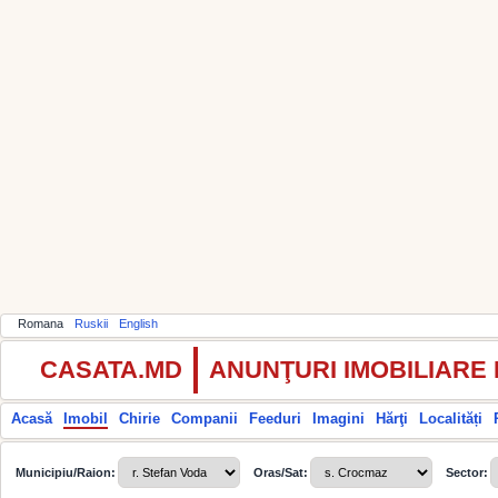
Romana
Ruskii
English
CASATA.MD
ANUNŢURI IMOBILIARE
Acasă
Imobil
Chirie
Companii
Feeduri
Imagini
Hărţi
Localități
Municipiu/Raion:
Oras/Sat:
Sector: