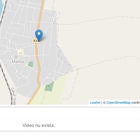
Leaflet
| ©
OpenStreetMap
contr
Video nu exista.