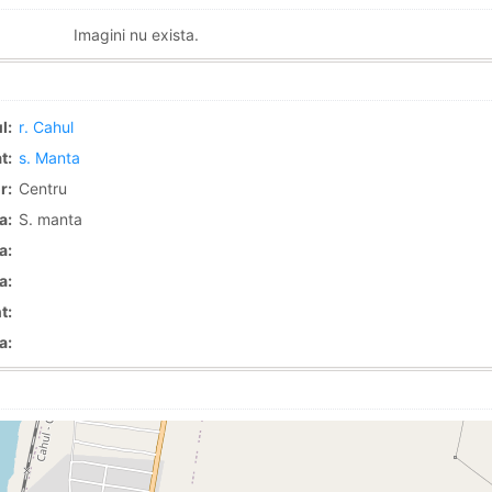
Imagini nu exista.
l:
r. Cahul
t:
s. Manta
r:
Centru
a:
S. manta
a:
a:
t:
a: