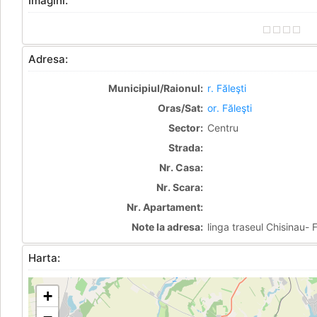
Imagini:
Adresa:
Municipiul/Raionul:
r. Făleşti
Oras/Sat:
or. Făleşti
Sector:
Centru
Strada:
Nr. Casa:
Nr. Scara:
Nr. Apartament:
Note la adresa:
linga traseul Chisinau- F
Harta:
+