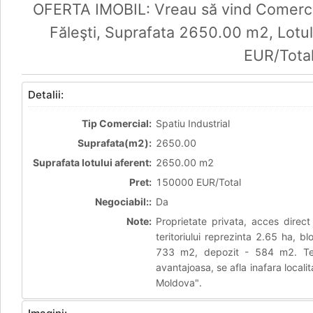
OFERTA IMOBIL: Vreau să vind Comercial
Făleşti, Suprafata 2650.00 m2, Lot
EUR/Tota
Detalii:
Tip Comercial:
Spatiu Industrial
Suprafata(m2):
2650.00
Suprafata lotului aferent:
2650.00 m2
Pret:
150000 EUR/Total
Negociabil::
Da
Note:
Proprietate privata, acces direct 
teritoriului reprezinta 2.65 ha, b
733 m2, depozit - 584 m2. Terit
avantajoasa, se afla inafara locali
Moldova".