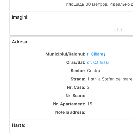
площадь 30 метров. Идеально д
Imagini:
Adresa:
Municipiul/Raionul:
r. Călăraşi
Oras/Sat:
or. Călăraşi
Sector:
Centru
Strada:
1 str-la Ştefan cel mare
Nr. Casa:
2
Nr. Scara:
Nr. Apartament:
15
Note la adresa:
Harta: