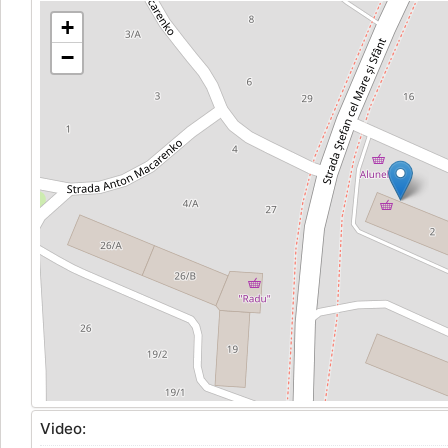
+
−
Video: