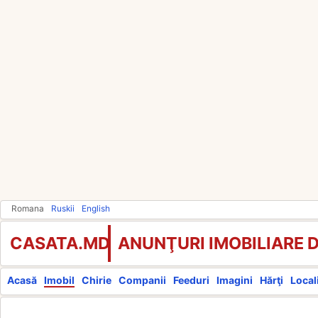
Romana
Ruskii
English
CASATA.MD
ANUNŢURI IMOBILIARE 
Acasă
Imobil
Chirie
Companii
Feeduri
Imagini
Hărţi
Locali