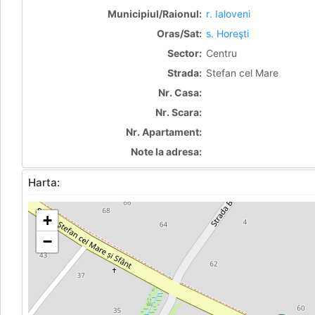
Municipiul/Raionul:
r. Ialoveni
Oras/Sat:
s. Horeşti
Sector:
Centru
Strada:
Stefan cel Mare
Nr. Casa:
Nr. Scara:
Nr. Apartament:
Note la adresa:
Harta:
+
−