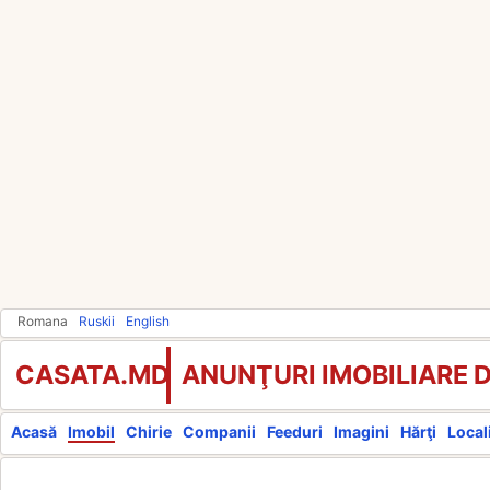
Romana
Ruskii
English
CASATA.MD
ANUNŢURI IMOBILIARE 
Acasă
Imobil
Chirie
Companii
Feeduri
Imagini
Hărţi
Locali