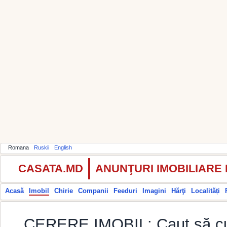
Romana
Ruskii
English
CASATA.MD
ANUNŢURI IMOBILIARE
Acasă
Imobil
Chirie
Companii
Feeduri
Imagini
Hărţi
Localități
CERERE IMOBIL: Caut să cum