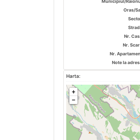
Municipiul/Raionu
Oras/Sa
Secto
Strad
Nr. Cas
Nr. Scar
Nr. Apartamen
Note la adres
Harta:
+
−