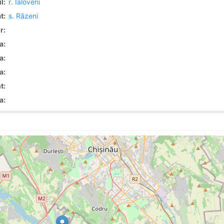
l:
r. Ialoveni
t:
s. Răzeni
r:
a:
a:
a:
t:
a: