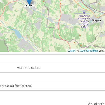
Leaflet
| ©
OpenStreetMap
contr
Video nu exista.
actele au fost sterse.
Vizualizari