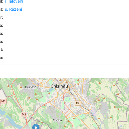
l:
r. Ialoveni
t:
s. Răzeni
r:
a:
a:
a:
t:
a: