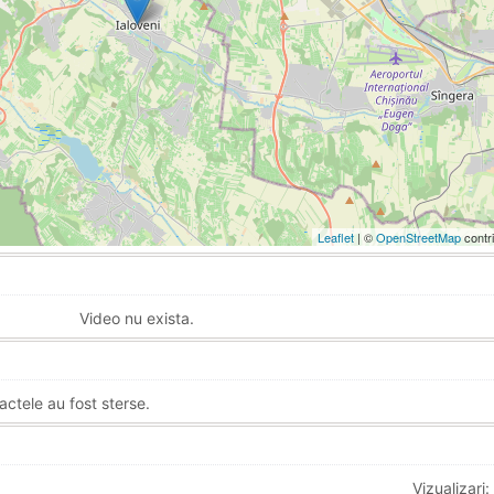
Leaflet
| ©
OpenStreetMap
contr
Video nu exista.
actele au fost sterse.
Vizualizari